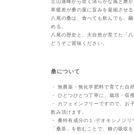
立山連峰から吹く清らかな風と磨か
寒暖差が桑の葉に旨みを凝縮させる
八尾の桑は、食べても飲んでも、繭
める。
八尾の歴史と、大自然が育てた「八
どうぞご賞味ください。
桑について
・ 無農薬・無化学肥料で育てた自
・ ひとつひとつ丁寧に、栽培・収
・ カフェインフリーですので、お
飲み頂けます。
・ 桑特有成分の１-デオキシノジ
「桑茶」を飲むことで、糖の吸収を