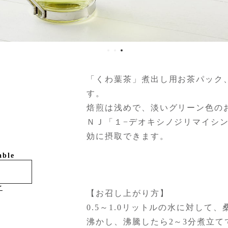
「くわ葉茶」煮出し用お茶パック
す。
焙煎は浅めで、淡いグリーン色の
ＮＪ「１−デオキシノジリマイシ
効に摂取できます。
able
け
【お召し上がり方】
0.5～1.0リットルの水に対して、
沸かし、沸騰したら2～3分煮立て