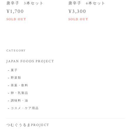
唐辛子 3本セット
唐辛子 6本セット
¥1,700
¥3,300
SOLD OUT
SOLD OUT
CATEGORY
JAPAN FOODS PROJECT
菓子
野菜類
茶葉・飲料
卵・乳製品
調味料・油
コスメ・ケア用品
つむぐうるまPROJECT